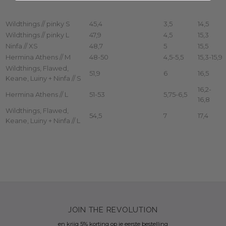
Wildthings // pinky S
45,4
3,5
14,5
Wildthings // pinky L
47,9
4,5
15,3
Ninfa // XS
48,7
5
15,5
Hermina Athens // M
48-50
4,5-5,5
15,3-15,9
Wildthings, Flawed,
51,9
6
16,5
Keane, Luiny + Ninfa // S
16,2-
Hermina Athens // L
51-53
5,75-6,5
16,8
Wildthings, Flawed,
54,5
7
17,4
Keane, Luiny + Ninfa // L
JOIN THE REVOLUTION
en krijg 5% korting op je eerste bestelling