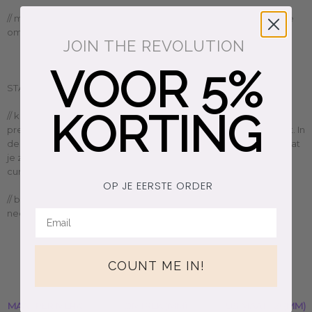
// meet met een liniaal of centimeter hoeveel mm het is. Dit is je
omtrek
JOIN THE REVOLUTION
VOOR 5%
STAP TWEE:
KORTING
// kijk in de tabel welke maat jouw maat is. Bijna niemand past
precies in een maat, maar kies de dichtstbijzijnde grotere maat. In
de beschrijving staat altijd de diameter (Ø) en/of USA maat zodat
je zeker weet dat je de goede maat bestelt, welke ring ook je
current obsession is
OP JE EERSTE ORDER
// bestel je gorgeous nieuwe favoriet, draag hem elke dag en
neem hem mee op avontuur
COUNT ME IN!
MAAT PER MERK
OMTREK (MM)
US MAAT
Ø (MM)