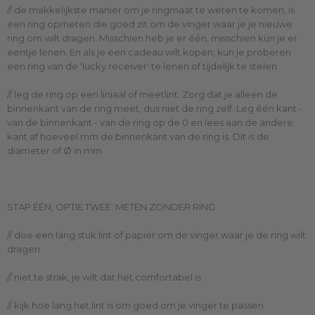
// de makkelijkste manier om je ringmaat te weten te komen, is
een ring opmeten die goed zit om de vinger waar je je nieuwe
ring om wilt dragen. Misschien heb je er één, misschien kun je er
eentje lenen. En als je een cadeau wilt kopen, kun je proberen
een ring van de 'lucky receiver' te lenen of tijdelijk te stelen
// leg de ring op een liniaal of meetlint. Zorg dat je alleen de
binnenkant van de ring meet, dus niet de ring zelf. Leg één kant -
van de binnenkant - van de ring op de 0 en lees aan de andere
kant af hoeveel mm de binnenkant van de ring is. Dit is de
diameter of Ø in mm
STAP ÉÉN, OPTIE TWEE: METEN ZONDER RING
// doe een lang stuk lint of papier om de vinger waar je de ring wilt
dragen
// niet te strak, je wilt dat het comfortabel is
// kijk hoe lang het lint is om goed om je vinger te passen